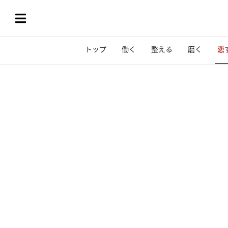
トップ
働く
整える
磨く
恋