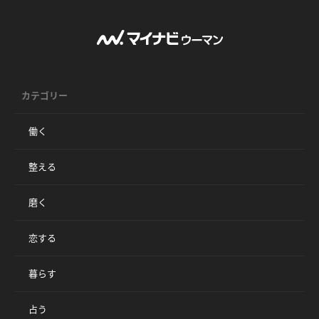
カテゴリー
働く
整える
磨く
恋する
暮らす
占う