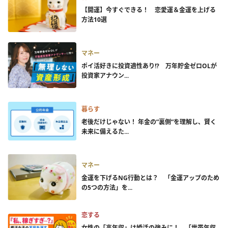
【開運】今すぐできる！ 恋愛運＆金運を上げる
方法10選
マネー
ポイ活好きに投資適性あり!? 万年貯金ゼロOLが
投資家アナウン...
暮らす
老後だけじゃない！ 年金の”裏側”を理解し、賢く
未来に備えるた...
マネー
金運を下げるNG行動とは？ 「金運アップのため
の5つの方法」を...
恋する
女性の「高年収」は婚活の強みに！ 「世帯年収