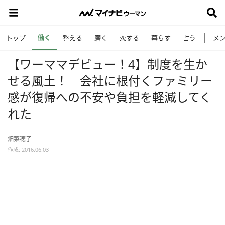
働く
トップ
整える
磨く
恋する
暮らす
占う
メ
【ワーママデビュー！4】制度を生か
せる風土！ 会社に根付くファミリー
感が復帰への不安や負担を軽減してく
れた
畑菜穂子
作成: 2016.06.03