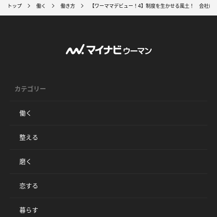
トップ
働く
働き方
【ワーママデビュー！4】制度を生かせる風土！ 会社に
カテゴリー
働く
整える
磨く
恋する
暮らす