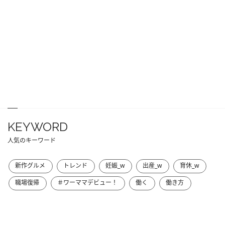
KEYWORD
人気のキーワード
新作グルメ
トレンド
妊娠_w
出産_w
育休_w
職場復帰
＃ワーママデビュー！
働く
働き方