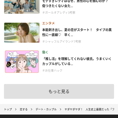
モテすぎレディはなぜ、男性の心を掴むのか？
傷つきたくない女た...
＃ガールオアレディ3考察
エンタメ
本能剥き出し、夏の恋がスタート！ タイプの異
性に一直線♡ 早く...
＃シャッフルアイランド7考察
働く
「推し活」を理解してくれない彼氏。うまくいく
カップルがしている...
＃お仕事ハック
もっと見る
トップ
恋する
デート・カップル
ヤダヤダヤダ！ 人生史上最悪だった「フラ