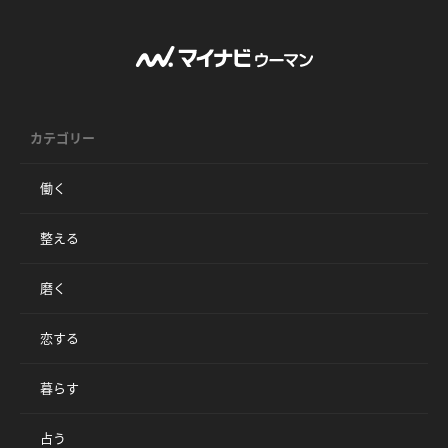
カテゴリー
働く
整える
磨く
恋する
暮らす
占う