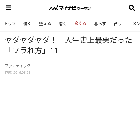
恋する
トップ
働く
整える
磨く
暮らす
占う
メ
ヤダヤダヤダ！ 人生史上最悪だった
「フラれ方」11
ファナティック
作成: 2016.05.28