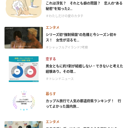
これは浮気？ それとも癖の問題？ 恋人の“ある
秘密”を知った2...
＃わたしだけの愛のカタチ
エンタメ
シリーズ初“強制帰国”の危機と今シーズン初キ
ス！ 女性が沼るモ...
＃シャッフルアイランド7考察
恋する
男女ともに約7割が結婚しない・できないと考えた
経験あり。その理...
＃トレンドニュース
暮らす
カップル旅行で人気の都道府県ランキング！ 行
ってよかった国内旅...
エンタメ