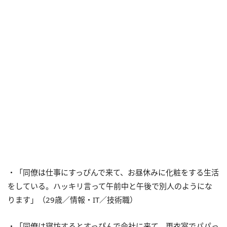
・「同僚は仕事にすっぴんで来て、お昼休みに化粧をする生活
をしている。ハッキリ言って午前中と午後で別人のようにな
ります」（29歳／情報・IT／技術職）
・「同僚は寝坊するとすっぴんで会社に来て、更衣室でパパっ