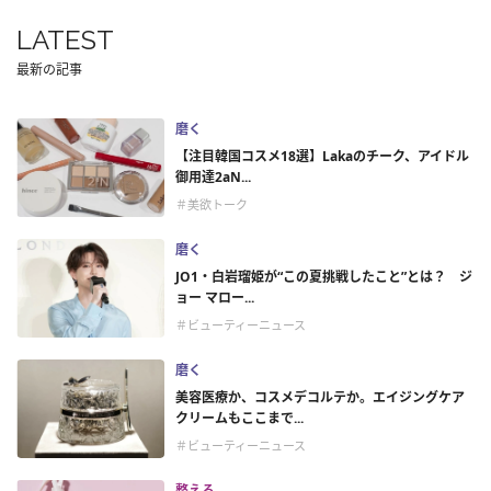
LATEST
最新の記事
磨く
【注目韓国コスメ18選】Lakaのチーク、アイドル
御用達2aN...
＃美欲トーク
磨く
JO1・白岩瑠姫が“この夏挑戦したこと”とは？ ジ
ョー マロー...
＃ビューティーニュース
磨く
美容医療か、コスメデコルテか。エイジングケア
クリームもここまで...
＃ビューティーニュース
整える