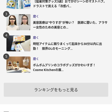
【猛暑対策グッズ3選】おでかけシーンのマストハブ。
ドラストで買える「冷感パ...
磨く
美容医療は“やりすぎ”が怖い？ 医師に聞いた、アラサ
ー女性のための美容との...
磨く
時短アイテムに頼りまくって起床から30分以内に出
勤！ 限界OLのモーニング...
磨く
ポムポムプリンのコラボグッズがかわいすぎ！
Cosme Kitchenの展...
ランキングをもっと見る