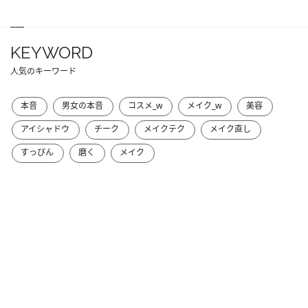
KEYWORD
人気のキーワード
本音
男女の本音
コスメ_w
メイク_w
美容
アイシャドウ
チーク
メイクテク
メイク直し
すっぴん
磨く
メイク