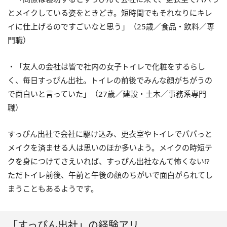
とメイクしている姿をときどき。短時間でもそれなりにキレ
イに仕上げるのですごいなと思う」（25歳／食品・飲料／専
門職）
・「友人の会社は皆で社内の女子トイレで化粧をするらし
く、毎日すっぴん出社。トイレの前後でみんな顔がちがうの
で面白いと言っていた」（27歳／建設・土木／事務系専門
職）
すっぴん出社で会社に駆け込み、更衣室やトイレでパパっと
メイクを済ませる人は思いのほか多いよう。メイクの時短テ
クを身につけてさえいれば、すっぴん出社なんて怖くない!?
ただトイレ前後、午前と午後の顔のちがいで面白がられてし
まうこともあるようです。
「すっぴん出社」の経験アリ