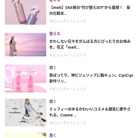
【melt】SNS発の“付け替えDIY”から着想！ 髪
の化粧水...
＃ビューティーニュース
整える
せわしない日々をがんばる方にぴったりのお休み
を。花王「melt...
＃ビューティーニュース
磨く
唇ぽってり、神ビジュリップに胸キュン。CipiCipi
新作リッ...
＃ビューティーニュース
磨く
ミッフィーのゆるかわいいコスメ＆雑貨に癒やさ
れる。Cosme ...
＃ビューティーニュース
磨く