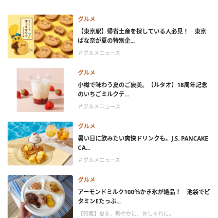
グルメ
【東京駅】帰省土産を探している人必見！ 東京
ばな奈が夏の特別企...
＃グルメニュース
グルメ
小樽で味わう夏のご褒美。【ルタオ】18周年記念
のいちごミルクテ...
＃グルメニュース
グルメ
暑い日に飲みたい爽快ドリンクも。J.S. PANCAKE
CA...
＃グルメニュース
グルメ
アーモンドミルク100％かき氷が絶品！ 池袋でビ
タミンEたっぷ...
【特集】夏を、軽やかに、おしゃれに。