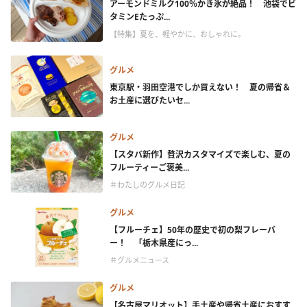
アーモンドミルク100％かき氷が絶品！ 池袋でビ
タミンEたっぷ...
【特集】夏を、軽やかに、おしゃれに。
グルメ
東京駅・羽田空港でしか買えない！ 夏の帰省＆
お土産に選びたいセ...
グルメ
【スタバ新作】贅沢カスタマイズで楽しむ、夏の
フルーティーご褒美...
＃わたしのグルメ日記
グルメ
【フルーチェ】50年の歴史で初の梨フレーバ
ー！ 「栃木県産にっ...
＃グルメニュース
グルメ
【名古屋マリオット】手土産や帰省土産におすす