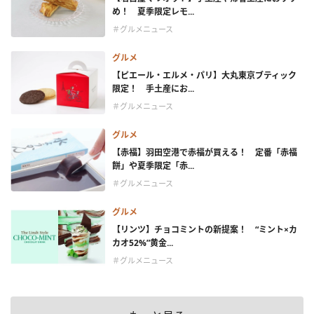
め！ 夏季限定レモ...
＃グルメニュース
グルメ
【ピエール・エルメ・パリ】大丸東京ブティック
限定！ 手土産にお...
＃グルメニュース
グルメ
【赤福】羽田空港で赤福が買える！ 定番「赤福
餅」や夏季限定「赤...
＃グルメニュース
グルメ
【リンツ】チョコミントの新提案！ “ミント×カ
カオ52%”黄金...
＃グルメニュース