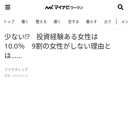
トップ
働く
整える
磨く
恋する
暮らす
占う
メ
少ない!? 投資経験ある女性は
10.0％ 9割の女性がしない理由と
は……
ファナティック
更新: 2016.03.13