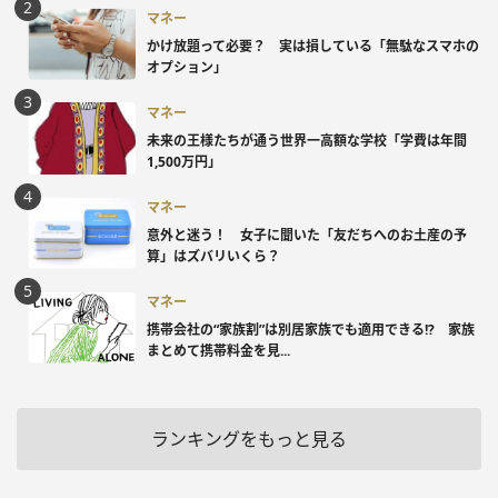
マネー
かけ放題って必要？ 実は損している「無駄なスマホの
オプション」
マネー
未来の王様たちが通う世界一高額な学校「学費は年間
1,500万円」
マネー
意外と迷う！ 女子に聞いた「友だちへのお土産の予
算」はズバリいくら？
マネー
携帯会社の“家族割”は別居家族でも適用できる!? 家族
まとめて携帯料金を見...
ランキングをもっと見る