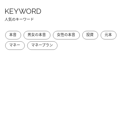
KEYWORD
人気のキーワード
本音
男女の本音
女性の本音
投資
元本
マネー
マネープラン