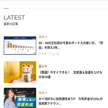
LATEST
最新の記事
マネー
20・30代正社員の今夏のボーナスの使い方、「貯
金」を抑え3年...
＃マネーニュース
暮らす
【開運】今すぐできる！ 恋愛運＆金運を上げる
方法10選
マネー
ポイ活好きに投資適性あり!? 万年貯金ゼロOLが
投資家アナウン...