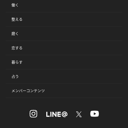
働く
整える
磨く
恋する
暮らす
占う
メンバーコンテンツ