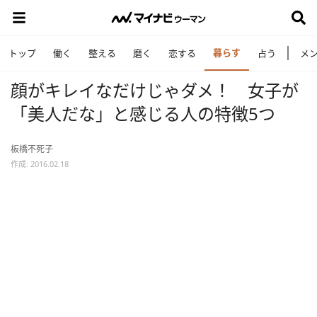
暮らす
トップ
働く
整える
磨く
恋する
占う
メ
顔がキレイなだけじゃダメ！ 女子が
「美人だな」と感じる人の特徴5つ
板橋不死子
作成: 2016.02.18