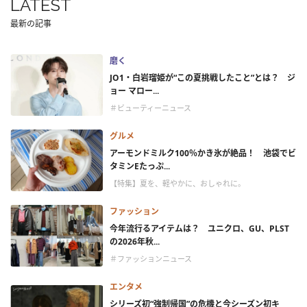
LATEST
最新の記事
磨く
JO1・白岩瑠姫が“この夏挑戦したこと”とは？ ジ
ョー マロー...
＃ビューティーニュース
グルメ
アーモンドミルク100％かき氷が絶品！ 池袋でビ
タミンEたっぷ...
【特集】夏を、軽やかに、おしゃれに。
ファッション
今年流行るアイテムは？ ユニクロ、GU、PLST
の2026年秋...
＃ファッションニュース
エンタメ
シリーズ初“強制帰国”の危機と今シーズン初キ