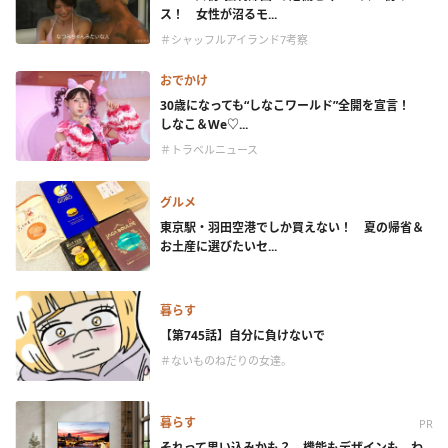
ス！ 女性が沼るモ...
＃シャッフルアイランド7考察
おでかけ
30歳になっても“しなこワールド”全開を宣言！
しなこ＆We♡...
＃トラベルニュース
グルメ
東京駅・羽田空港でしか買えない！ 夏の帰省＆
お土産に選びたいセ...
暮らす
【第745話】自分に負けないで
＃ないものねだりの女達。
暮らす
PR
それって思い込みかも？ 機能もデザインも、わ