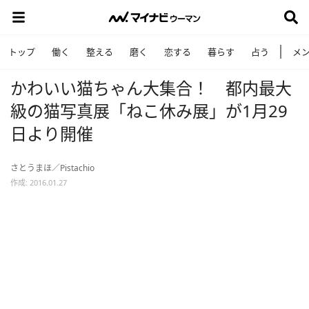
トップ
働く
整える
磨く
恋する
暮らす
占う
メ
かわいい猫ちゃん大集合！ 都内最大
級の猫写真展「ねこ休み展」が1月29
日より開催
さとうまほ／Pistachio
作成: 2016.01.27