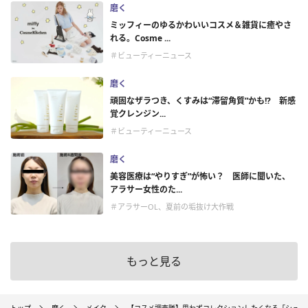
磨く
ミッフィーのゆるかわいいコスメ＆雑貨に癒やさ
れる。Cosme ...
＃ビューティーニュース
磨く
頑固なザラつき、くすみは“滞留角質”かも!? 新感
覚クレンジン...
＃ビューティーニュース
磨く
美容医療は“やりすぎ”が怖い？ 医師に聞いた、
アラサー女性のた...
＃アラサーOL、夏前の垢抜け大作戦
もっと見る
トップ
磨く
メイク
【コスメ調査隊】思わずコレクションしたくなる「シュウ