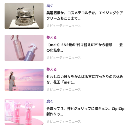
磨く
美容医療か、コスメデコルテか。エイジングケア
クリームもここまで...
＃ビューティーニュース
整える
【melt】SNS発の“付け替えDIY”から着想！ 髪
の化粧水...
＃ビューティーニュース
整える
せわしない日々をがんばる方にぴったりのお休み
を。花王「melt...
＃ビューティーニュース
磨く
唇ぽってり、神ビジュリップに胸キュン。CipiCipi
新作リッ...
＃ビューティーニュース