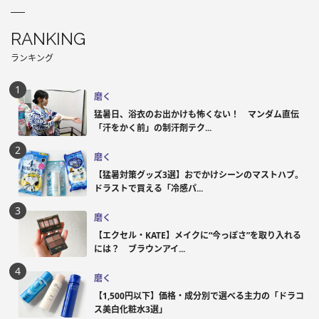
RANKING
ランキング
磨く
猛暑日、浴衣のお出かけも怖くない！ マンダム直伝
「汗をかく前」の制汗剤テク...
磨く
【猛暑対策グッズ3選】おでかけシーンのマストハブ。
ドラストで買える「冷感パ...
磨く
【エクセル・KATE】メイクに“今っぽさ”を取り入れる
には？ ブラウンアイ...
磨く
【1,500円以下】価格・成分別で選べる主力の「ドラコ
ス美白化粧水3選」