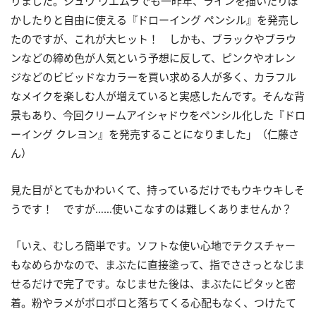
りました。シュウ ウエムラでも一昨年、ラインを描いたりぼ
かしたりと自由に使える『ドローイング ペンシル』を発売し
たのですが、これが大ヒット！ しかも、ブラックやブラウ
ンなどの締め色が人気という予想に反して、ピンクやオレン
ジなどのビビッドなカラーを買い求める人が多く、カラフル
なメイクを楽しむ人が増えていると実感したんです。そんな背
景もあり、今回クリームアイシャドウをペンシル化した『ドロ
ーイング クレヨン』を発売することになりました」（仁藤さ
ん）
見た目がとてもかわいくて、持っているだけでもウキウキしそ
うです！ ですが……使いこなすのは難しくありませんか？
「いえ、むしろ簡単です。ソフトな使い心地でテクスチャー
もなめらかなので、まぶたに直接塗って、指でささっとなじま
せるだけで完了です。なじませた後は、まぶたにピタッと密
着。粉やラメがポロポロと落ちてくる心配もなく、つけたて