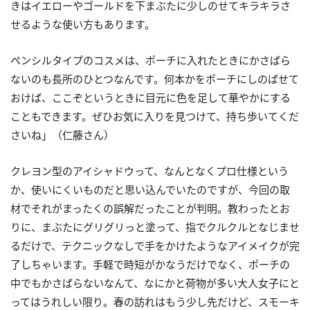
きはイエローやゴールドを下まぶたに少しのせてキラキラさ
せるような使い方もあります。
ペンシルタイプのコスメは、ポーチに入れたときにかさばら
ないのも長所のひとつなんです。何本かをポーチにしのばせて
おけば、ここぞというときに目元に色を足して華やかにする
こともできます。ぜひお気に入りを見つけて、持ち歩いてくだ
さいね」（仁藤さん）
クレヨン型のアイシャドウって、なんとなくプロ仕様という
か、使いにくいものだと思い込んでいたのですが、今回の取
材でそれがまったくの誤解だったことが判明。教わったとお
りに、まぶたにグリグリっと塗って、指でクルクルとなじませ
るだけで、テクニックなしで手をかけたようなアイメイクが完
了しちゃいます。手軽で時短がかなうだけでなく、ポーチの
中でもかさばらないなんて、なにかと荷物が多い大人女子にと
ってはうれしい限り。春の訪れはもう少し先だけど、スモーキ