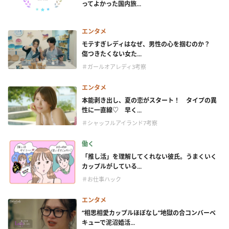
ってよかった国内旅...
エンタメ
モテすぎレディはなぜ、男性の心を掴むのか？
傷つきたくない女た...
＃ガールオアレディ3考察
エンタメ
本能剥き出し、夏の恋がスタート！ タイプの異
性に一直線♡ 早く...
＃シャッフルアイランド7考察
働く
「推し活」を理解してくれない彼氏。うまくいく
カップルがしている...
＃お仕事ハック
エンタメ
“相思相愛カップルほぼなし”地獄の合コンバーベ
キューで泥沼婚活...