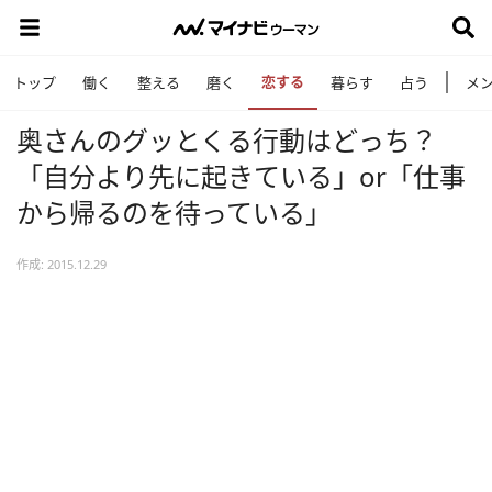
恋する
トップ
働く
整える
磨く
暮らす
占う
メ
奥さんのグッとくる行動はどっち？
「自分より先に起きている」or「仕事
から帰るのを待っている」
作成: 2015.12.29