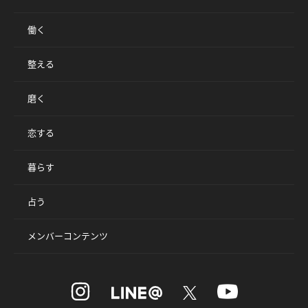
働く
整える
磨く
恋する
暮らす
占う
メンバーコンテンツ