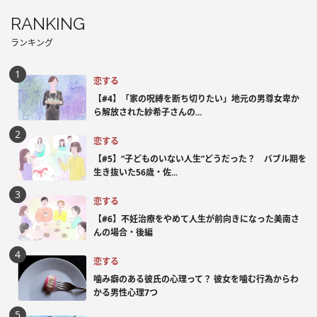
RANKING
ランキング
恋する
【#4】「家の呪縛を断ち切りたい」地元の男尊女卑か
ら解放された紗希子さんの...
恋する
【#5】“子どものいない人生”どうだった？ バブル期を
生き抜いた56歳・佐...
恋する
【#6】不妊治療をやめて人生が前向きになった美南さ
んの場合・後編
恋する
噛み癖のある彼氏の心理って？ 彼女を噛む行為からわ
かる男性心理7つ