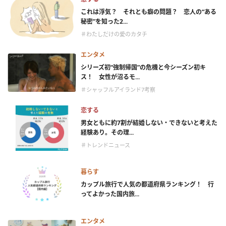
これは浮気？ それとも癖の問題？ 恋人の“ある
秘密”を知った2...
＃わたしだけの愛のカタチ
エンタメ
シリーズ初“強制帰国”の危機と今シーズン初キ
ス！ 女性が沼るモ...
＃シャッフルアイランド7考察
恋する
男女ともに約7割が結婚しない・できないと考えた
経験あり。その理...
＃トレンドニュース
暮らす
カップル旅行で人気の都道府県ランキング！ 行
ってよかった国内旅...
エンタメ