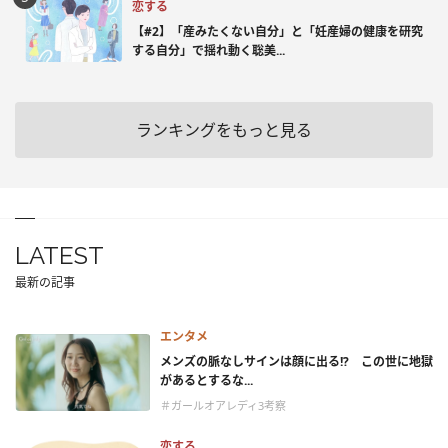
恋する
【#2】「産みたくない自分」と「妊産婦の健康を研究
する自分」で揺れ動く聡美...
ランキングをもっと見る
LATEST
最新の記事
エンタメ
メンズの脈なしサインは顔に出る!? この世に地獄
があるとするな...
＃ガールオアレディ3考察
恋する