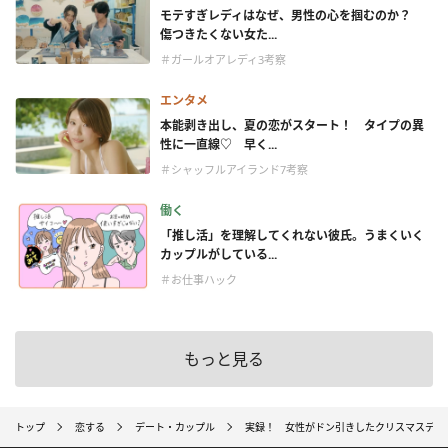
モテすぎレディはなぜ、男性の心を掴むのか？
傷つきたくない女た...
＃ガールオアレディ3考察
エンタメ
本能剥き出し、夏の恋がスタート！ タイプの異
性に一直線♡ 早く...
＃シャッフルアイランド7考察
働く
「推し活」を理解してくれない彼氏。うまくいく
カップルがしている...
＃お仕事ハック
もっと見る
トップ
恋する
デート・カップル
実録！ 女性がドン引きしたクリスマスデー