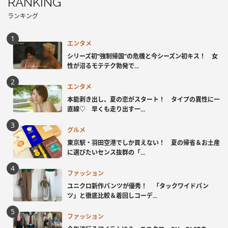
RANKING
ランキング
エンタメ
シリーズ初“強制帰国”の危機と今シーズン初キス！ 女
性が沼るモテテク勃発で...
エンタメ
本能剥き出し、夏の恋がスタート！ タイプの異性に一
直線♡ 早くも走り出す一...
グルメ
東京駅・羽田空港でしか買えない！ 夏の帰省＆お土産
に選びたいセンス抜群の「...
ファッション
ユニクロ新作パンツが優秀！ 「タックワイドパン
ツ」と徹底比較＆着回しコーデ...
ファッション