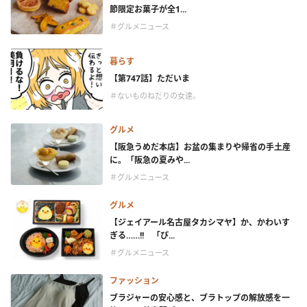
節限定お菓子が全1...
＃グルメニュース
暮らす
【第747話】ただいま
＃ないものねだりの女達。
グルメ
【阪急うめだ本店】お盆の集まりや帰省の手土産
に。「阪急の夏みや...
＃グルメニュース
グルメ
【ジェイアール名古屋タカシマヤ】か、かわいす
ぎる……!! 「ぴ...
＃グルメニュース
ファッション
ブラジャーの安心感と、ブラトップの解放感を一