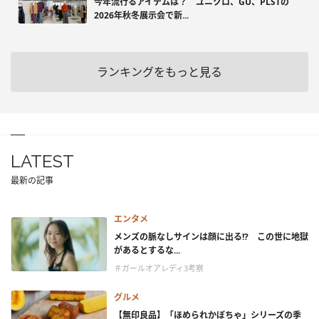
今年流行るアイテムは？ ユニクロ、GU、PLSTの
2026年秋冬展示会で新...
ランキングをもっと見る
LATEST
最新の記事
エンタメ
メンズの脈なしサインは顔に出る!? この世に地獄
があるとするな...
＃ガールオアレディ3考察
グルメ
【無印良品】「ほめられかぼちゃ」シリーズの季