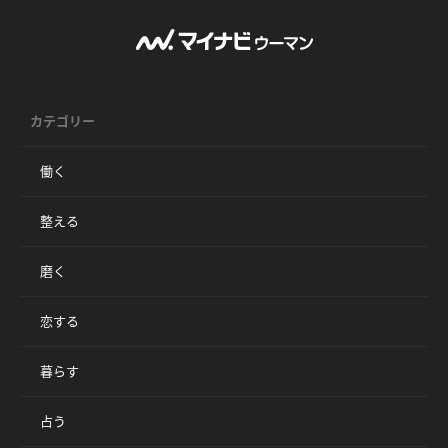
カテゴリー
働く
整える
磨く
恋する
暮らす
占う