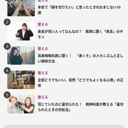
整える
本気で「縁を切りたい」と思ったときのおまじない10
選
整える
鼻息が荒い人ってなんなの？ 医師に聞く「鼻息」のギ
モン
整える
耳鼻咽喉科医に聞く！ 「鼻くそ」のメカニズムと正し
い掃除方法
整える
全部どうでもいい。突然「どうでもよくなる心理」の正
体
整える
信じていたのに裏切られた！ 精神科医が教える「裏切
られたときの対処法」