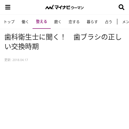
整える
トップ
働く
磨く
恋する
暮らす
占う
メ
歯科衛生士に聞く！ 歯ブラシの正し
い交換時期
更新: 2018.04.17