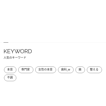
KEYWORD
人気のキーワード
本音
専門家
女性の本音
歯科_w
歯
整える
不調