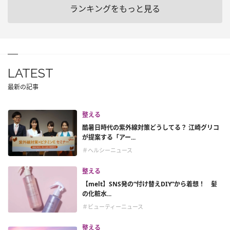
ランキングをもっと見る
LATEST
最新の記事
整える
酷暑日時代の紫外線対策どうしてる？ 江崎グリコ
が提案する「アー...
＃ヘルシーニュース
整える
【melt】SNS発の“付け替えDIY”から着想！ 髪
の化粧水...
＃ビューティーニュース
整える