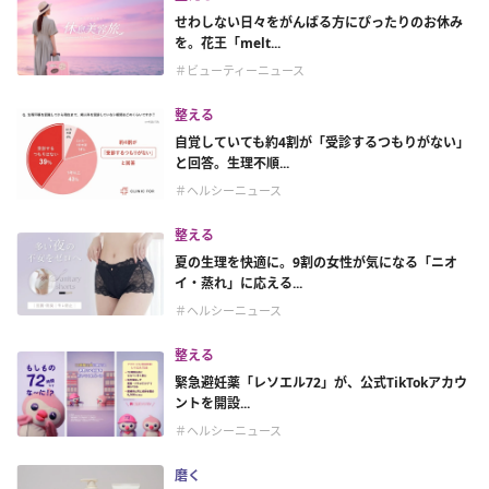
せわしない日々をがんばる方にぴったりのお休み
を。花王「melt...
＃ビューティーニュース
整える
自覚していても約4割が「受診するつもりがない」
と回答。生理不順...
＃ヘルシーニュース
整える
夏の生理を快適に。9割の女性が気になる「ニオ
イ・蒸れ」に応える...
＃ヘルシーニュース
整える
緊急避妊薬「レソエル72」が、公式TikTokアカウ
ントを開設...
＃ヘルシーニュース
磨く