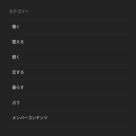
カテゴリー
働く
整える
磨く
恋する
暮らす
占う
メンバーコンテンツ