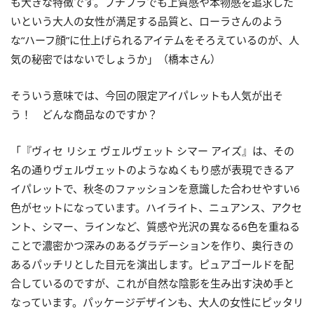
も大きな特徴です。プチプラでも上質感や本物感を追求した
いという大人の女性が満足する品質と、ローラさんのよう
な“ハーフ顔”に仕上げられるアイテムをそろえているのが、人
気の秘密ではないでしょうか」（橋本さん）
そういう意味では、今回の限定アイパレットも人気が出そ
う！ どんな商品なのですか？
「『ヴィセ リシェ ヴェルヴェット シマー アイズ』は、その
名の通りヴェルヴェットのようなぬくもり感が表現できるア
イパレットで、秋冬のファッションを意識した合わせやすい6
色がセットになっています。ハイライト、ニュアンス、アクセ
ント、シマー、ラインなど、質感や光沢の異なる6色を重ねる
ことで濃密かつ深みのあるグラデーションを作り、奥行きの
あるパッチリとした目元を演出します。ピュアゴールドを配
合しているのですが、これが自然な陰影を生み出す決め手と
なっています。パッケージデザインも、大人の女性にピッタリ