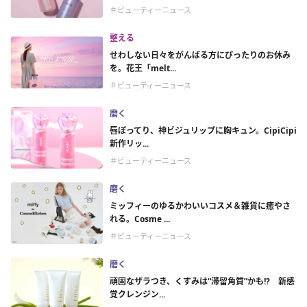
＃ビューティーニュース
整える
せわしない日々をがんばる方にぴったりのお休み
を。花王「melt...
＃ビューティーニュース
磨く
唇ぽってり、神ビジュリップに胸キュン。CipiCipi
新作リッ...
＃ビューティーニュース
磨く
ミッフィーのゆるかわいいコスメ＆雑貨に癒やさ
れる。Cosme ...
＃ビューティーニュース
磨く
頑固なザラつき、くすみは“滞留角質”かも!? 新感
覚クレンジン...