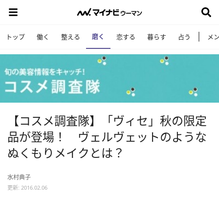
磨く
トップ
働く
整える
恋する
暮らす
占う
メ
【コスメ調査隊】「ヴィセ」秋の限定
品が登場！ ヴェルヴェットのような
ぬくもりメイクとは？
水村典子
更新: 2016.02.06