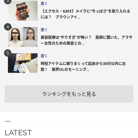
磨く
【エクセル・KATE】メイクに“今っぽさ”を取り入れる
には？ ブラウンアイ...
磨く
美容医療は“やりすぎ”が怖い？ 医師に聞いた、アラサ
ー女性のための美容との...
磨く
時短アイテムに頼りまくって起床から30分以内に出
勤！ 限界OLのモーニング...
ランキングをもっと見る
LATEST