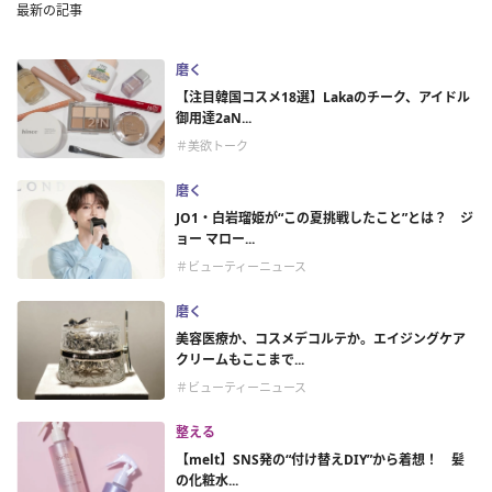
最新の記事
磨く
【注目韓国コスメ18選】Lakaのチーク、アイドル
御用達2aN...
＃美欲トーク
磨く
JO1・白岩瑠姫が“この夏挑戦したこと”とは？ ジ
ョー マロー...
＃ビューティーニュース
磨く
美容医療か、コスメデコルテか。エイジングケア
クリームもここまで...
＃ビューティーニュース
整える
【melt】SNS発の“付け替えDIY”から着想！ 髪
の化粧水...