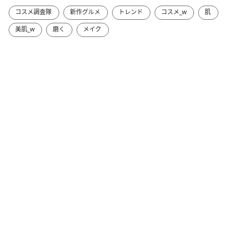
コスメ調査隊
新作グルメ
トレンド
コスメ_w
肌
美肌_w
磨く
メイク