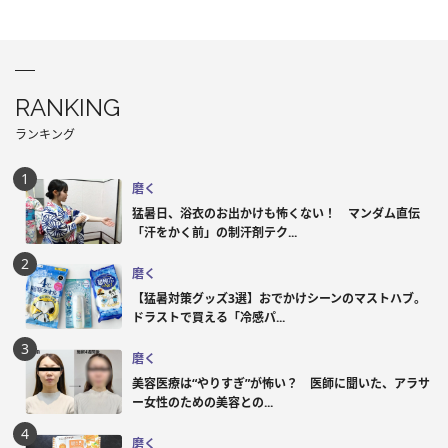
RANKING
ランキング
磨く
猛暑日、浴衣のお出かけも怖くない！ マンダム直伝
「汗をかく前」の制汗剤テク...
磨く
【猛暑対策グッズ3選】おでかけシーンのマストハブ。
ドラストで買える「冷感パ...
磨く
美容医療は“やりすぎ”が怖い？ 医師に聞いた、アラサ
ー女性のための美容との...
磨く