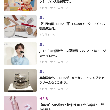
う！ ハンズ新宿店で...
＃ビューティーニュース
磨く
【注目韓国コスメ18選】Lakaのチーク、アイドル
御用達2aN...
＃美欲トーク
磨く
JO1・白岩瑠姫が“この夏挑戦したこと”とは？ ジ
ョー マロー...
＃ビューティーニュース
磨く
美容医療か、コスメデコルテか。エイジングケア
クリームもここまで...
＃ビューティーニュース
整える
【melt】SNS発の“付け替えDIY”から着想！ 髪
の化粧水...