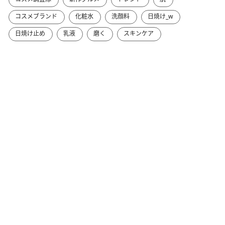
コスメブランド
化粧水
洗顔料
日焼け_w
日焼け止め
乳液
磨く
スキンケア