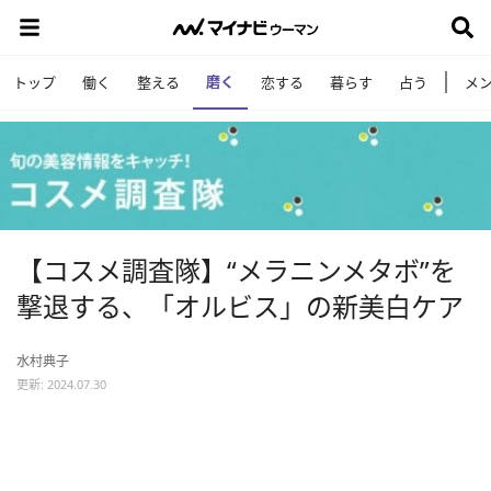
磨く
トップ
働く
整える
恋する
暮らす
占う
メ
【コスメ調査隊】“メラニンメタボ”を
撃退する、「オルビス」の新美白ケア
水村典子
更新: 2024.07.30