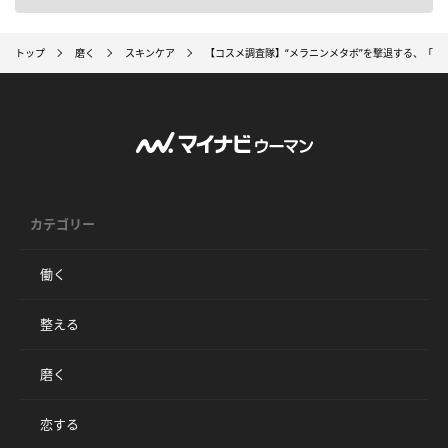
トップ
磨く
スキンケア
【コスメ調査隊】“メラニンメタボ”を撃退する、「オ
カテゴリー
働く
整える
磨く
恋する