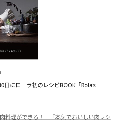
n」
日にローラ初のレシピBOOK「Rola’s
肉料理ができる！ 『本気でおいしい肉レシ