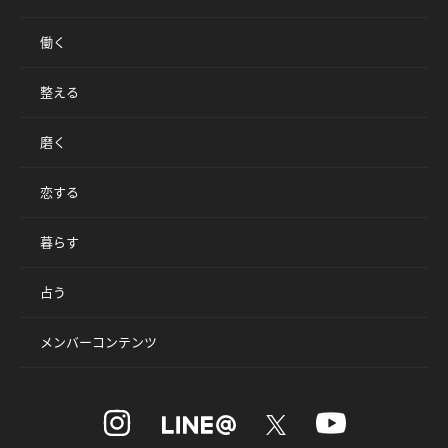
働く
整える
磨く
恋する
暮らす
占う
メンバーコンテンツ