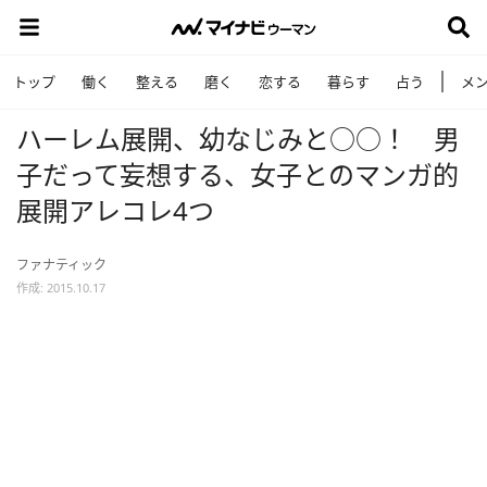
トップ
働く
整える
磨く
恋する
暮らす
占う
メ
ハーレム展開、幼なじみと○○！ 男
子だって妄想する、女子とのマンガ的
展開アレコレ4つ
ファナティック
作成: 2015.10.17