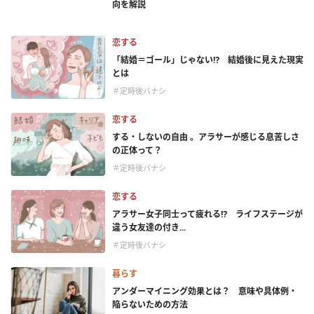
向を解説
恋する
「結婚＝ゴール」じゃない⁉ 結婚後に見えた現実
とは
＃定時後バナシ
恋する
する・しないの自由 。アラサーが感じる息苦しさ
の正体って？
＃定時後バナシ
恋する
アラサー女子同士って疲れる⁉ ライフステージが
違う女友達の付き...
＃定時後バナシ
暮らす
アンダーマイニング効果とは？ 意味や具体例・
陥らないための方法