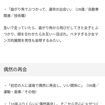
・「曲がり角でぶつかって、運命の出会い」（28歳／自動車
関連／技術職）
急いで走っていたら、曲がり角から飛びだしてきた女子とぶ
つかり、顔を合わせたらお互い一目ぼれ。ベタすぎる少女マ
ンガ的展開を男性も妄想するみたい。
偶然の再会
・「初恋の人に道端で偶然に再会し、いい関係に」（36歳／
運輸・倉庫／その他）
・「10年ぶりくらいに偶然再会し、そこから恋心に火がつく