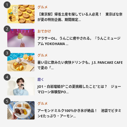
グルメ
【東京駅】帰省土産を探している人必見！ 東京ばな奈
が夏の特別企画、期間限定...
おでかけ
アラサーOL、うんこに癒やされる。『うんこミュージ
アム YOKOHAMA ...
グルメ
暑い日に飲みたい爽快ドリンクも。J.S. PANCAKE CAFE
で夏の「...
磨く
JO1・白岩瑠姫が“この夏挑戦したこと”とは？ ジョー
マローン体験型PO...
グルメ
アーモンドミルク100％かき氷が絶品！ 池袋でビタミ
ンEたっぷり・アーモン...