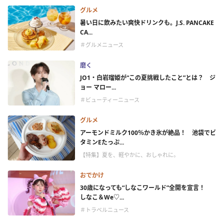
グルメ
暑い日に飲みたい爽快ドリンクも。J.S. PANCAKE
CA...
＃グルメニュース
磨く
JO1・白岩瑠姫が“この夏挑戦したこと”とは？ ジ
ョー マロー...
＃ビューティーニュース
グルメ
アーモンドミルク100％かき氷が絶品！ 池袋でビ
タミンEたっぷ...
【特集】夏を、軽やかに、おしゃれに。
おでかけ
30歳になっても“しなこワールド”全開を宣言！
しなこ＆We♡...
＃トラベルニュース