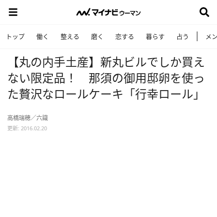
トップ
働く
整える
磨く
恋する
暮らす
占う
メ
【丸の内手土産】新丸ビルでしか買え
ない限定品！ 那須の御用邸卵を使っ
た贅沢なロールケーキ「行幸ロール」
高橋瑞穂／六識
更新: 2016.02.20