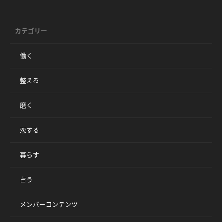
カテゴリー
働く
整える
磨く
恋する
暮らす
占う
メンバーコンテンツ