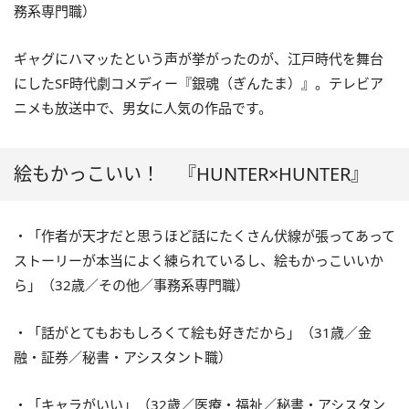
務系専門職）
ギャグにハマッたという声が挙がったのが、江戸時代を舞台
にしたSF時代劇コメディー『銀魂（ぎんたま）』。テレビア
ニメも放送中で、男女に人気の作品です。
絵もかっこいい！ 『HUNTER×HUNTER』
・「作者が天才だと思うほど話にたくさん伏線が張ってあって
ストーリーが本当によく練られているし、絵もかっこいいか
ら」（32歳／その他／事務系専門職）
・「話がとてもおもしろくて絵も好きだから」（31歳／金
融・証券／秘書・アシスタント職）
・「キャラがいい」（32歳／医療・福祉／秘書・アシスタン