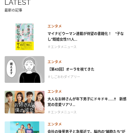
LATEST
最新の記事
エンタメ
マイナビウーマン連載が待望の書籍化！ “子な
し”既婚女性11人...
＃エンタメニュース
エンタメ
【第43回】オーラを視てきた
＃しごおわダイアリー
エンタメ
大人なお姉さんが年下男子にドキドキ……!! 新感
覚の恋愛リアリ...
＃エンタメニュース
エンタメ
会社の後輩男子と急接近で、脳内の“細胞たち”が