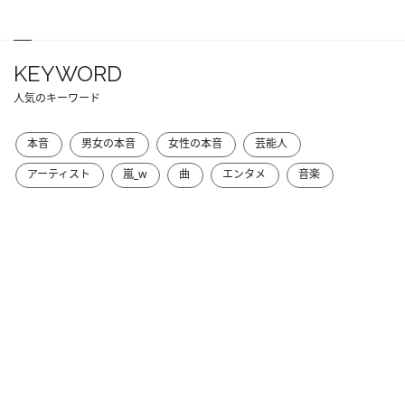
KEYWORD
人気のキーワード
本音
男女の本音
女性の本音
芸能人
アーティスト
嵐_w
曲
エンタメ
音楽