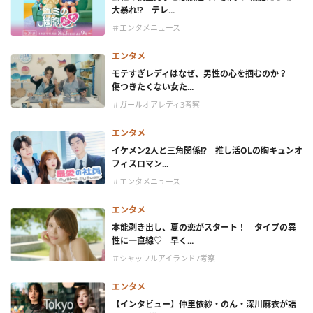
大暴れ!? テレ...
＃エンタメニュース
エンタメ
モテすぎレディはなぜ、男性の心を掴むのか？
傷つきたくない女た...
＃ガールオアレディ3考察
エンタメ
イケメン2人と三角関係!? 推し活OLの胸キュンオ
フィスロマン...
＃エンタメニュース
エンタメ
本能剥き出し、夏の恋がスタート！ タイプの異
性に一直線♡ 早く...
＃シャッフルアイランド7考察
エンタメ
【インタビュー】仲里依紗・のん・深川麻衣が語