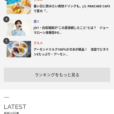
暑い日に飲みたい爽快ドリンクも。J.S. PANCAKE CAFE
で夏の「...
磨く
JO1・白岩瑠姫が“この夏挑戦したこと”とは？ ジョー
マローン体験型PO...
グルメ
アーモンドミルク100％かき氷が絶品！ 池袋でビタミ
ンEたっぷり・アーモン...
ランキングをもっと見る
LATEST
最新の記事