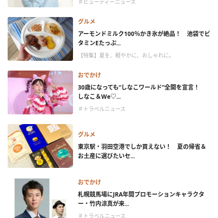
＃ビューティーニュース
グルメ
アーモンドミルク100％かき氷が絶品！ 池袋でビ
タミンEたっぷ...
【特集】夏を、軽やかに、おしゃれに。
おでかけ
30歳になっても“しなこワールド”全開を宣言！
しなこ＆We♡...
＃トラベルニュース
グルメ
東京駅・羽田空港でしか買えない！ 夏の帰省＆
お土産に選びたいセ...
おでかけ
札幌競馬場にJRA年間プロモーションキャラクタ
ー・竹内涼真が来...
＃トラベルニュース