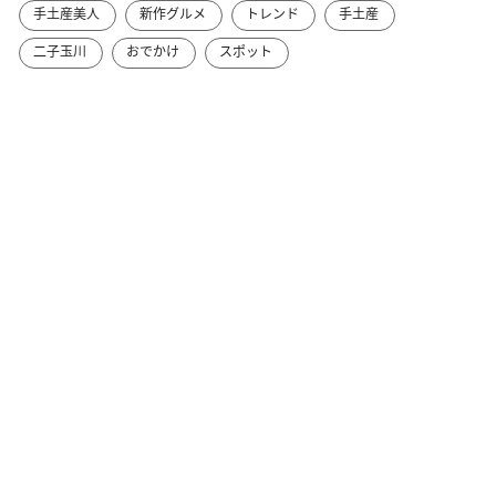
手土産美人
新作グルメ
トレンド
手土産
二子玉川
おでかけ
スポット