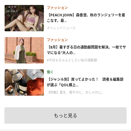
ファッション
【PEACH JOHN】森香澄、秋のランジェリーを着
こなす。最...
＃トレンドニュース
ファッション
【8月】暑すぎる日の通勤服問題を解決。一枚でサ
マになる“大人の...
#今日もちゃんとしたい私の通勤服
働く
【ジャンル別】買ってよかった！ 読者＆編集部
が選ぶ「QOL爆上...
【特集】夏を、軽やかに、おしゃれに。
もっと見る