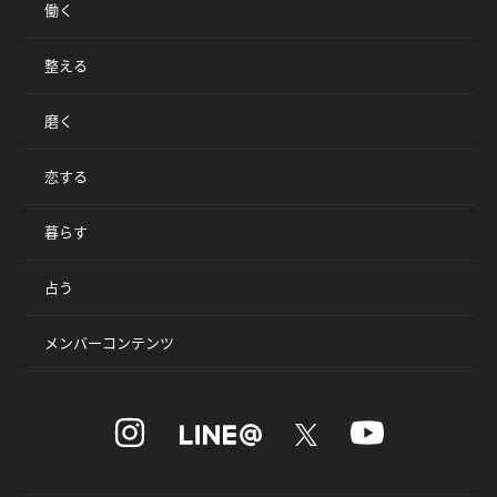
働く
整える
磨く
恋する
暮らす
占う
メンバーコンテンツ