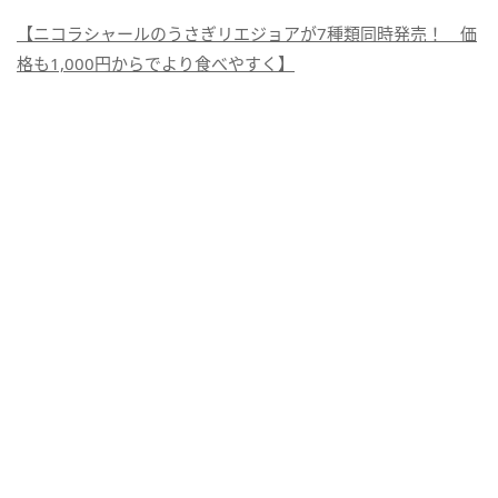
【ニコラシャールのうさぎリエジョアが7種類同時発売！ 価
格も1,000円からでより食べやすく】