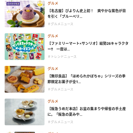
グルメ
【名古屋】ぴよりん史上初！ 爽やかな紫色が目
を引く「ブルーベリ...
＃グルメニュース
グルメ
【ファミリーマート×サンリオ】総勢26キャラクタ
ー!! 一度は...
＃トレンドニュース
グルメ
【無印良品】「ほめられかぼちゃ」シリーズの季
節限定お菓子が全1...
＃グルメニュース
グルメ
【阪急うめだ本店】お盆の集まりや帰省の手土産
に。「阪急の夏みや...
＃グルメニュース