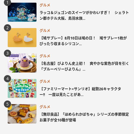
グルメ
ラッコ＆ジュゴンのスイーツがかわいすぎ！ シェラト
ン都ホテル大阪、鳥羽水族...
グルメ
【鳩サブレー】8月10日は鳩の日！ 鳩サブレー1枚が
ぴったり収まるシリコン...
グルメ
【名古屋】ぴよりん史上初！ 爽やかな紫色が目を引く
「ブルーベリーぴよりん」...
グルメ
【ファミリーマート×サンリオ】総勢26キャラクタ
ー!! 一度は見たことがあ...
グルメ
【無印良品】「ほめられかぼちゃ」シリーズの季節限定
お菓子が全10種が登場