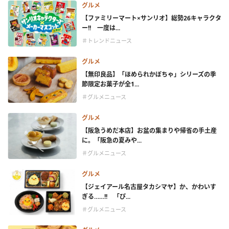
グルメ
【ファミリーマート×サンリオ】総勢26キャラクタ
ー!! 一度は...
＃トレンドニュース
グルメ
【無印良品】「ほめられかぼちゃ」シリーズの季
節限定お菓子が全1...
＃グルメニュース
グルメ
【阪急うめだ本店】お盆の集まりや帰省の手土産
に。「阪急の夏みや...
＃グルメニュース
グルメ
【ジェイアール名古屋タカシマヤ】か、かわいす
ぎる……!! 「ぴ...
＃グルメニュース