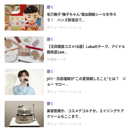
磨く
毛穴撫子“撫子ちゃん”風似顔絵シールを作ろ
う！ ハンズ新宿店で...
＃ビューティーニュース
磨く
【注目韓国コスメ18選】Lakaのチーク、アイドル
御用達2aN...
＃美欲トーク
磨く
JO1・白岩瑠姫が“この夏挑戦したこと”とは？ ジ
ョー マロー...
＃ビューティーニュース
磨く
美容医療か、コスメデコルテか。エイジングケア
クリームもここまで...
＃ビューティーニュース