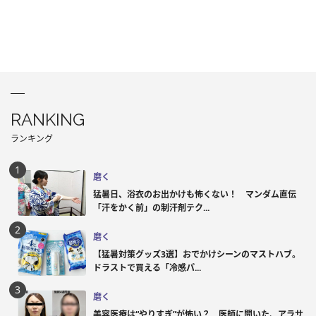
RANKING
ランキング
磨く
猛暑日、浴衣のお出かけも怖くない！ マンダム直伝
「汗をかく前」の制汗剤テク...
磨く
【猛暑対策グッズ3選】おでかけシーンのマストハブ。
ドラストで買える「冷感パ...
磨く
美容医療は“やりすぎ”が怖い？ 医師に聞いた、アラサ