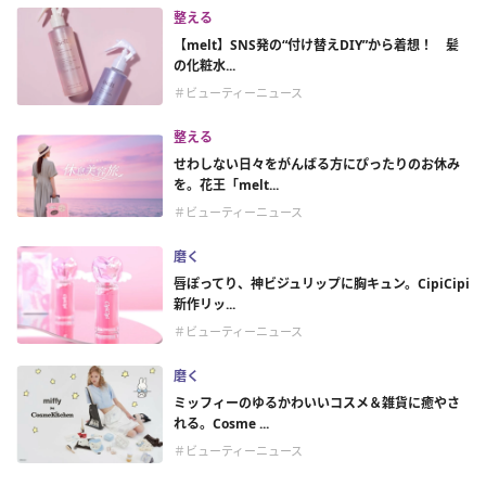
整える
【melt】SNS発の“付け替えDIY”から着想！ 髪
の化粧水...
＃ビューティーニュース
整える
せわしない日々をがんばる方にぴったりのお休み
を。花王「melt...
＃ビューティーニュース
磨く
唇ぽってり、神ビジュリップに胸キュン。CipiCipi
新作リッ...
＃ビューティーニュース
磨く
ミッフィーのゆるかわいいコスメ＆雑貨に癒やさ
れる。Cosme ...
＃ビューティーニュース