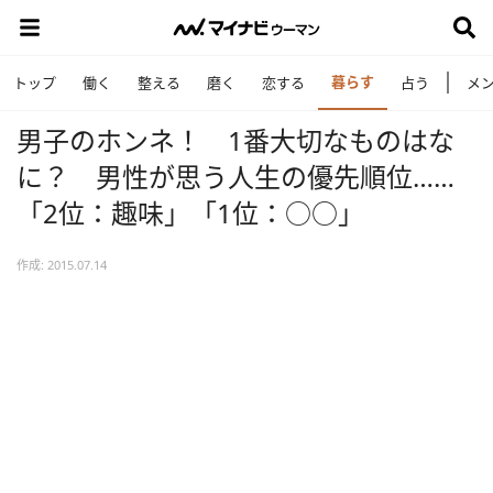
暮らす
トップ
働く
整える
磨く
恋する
占う
メ
男子のホンネ！ 1番大切なものはな
に？ 男性が思う人生の優先順位……
「2位：趣味」「1位：○○」
作成: 2015.07.14