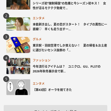
シリーズ初“強制帰国”の危機と今シーズン初キス！ 女
性が沼るモテテク勃発で...
エンタメ
本能剥き出し、夏の恋がスタート！ タイプの異性に一
直線♡ 早くも走り出す一...
グルメ
東京駅・羽田空港でしか買えない！ 夏の帰省＆お土産
に選びたいセンス抜群の「...
ファッション
今年流行るアイテムは？ ユニクロ、GU、PLSTの
2026年秋冬展示会で新...
エンタメ
【第43回】オーラを視てきた