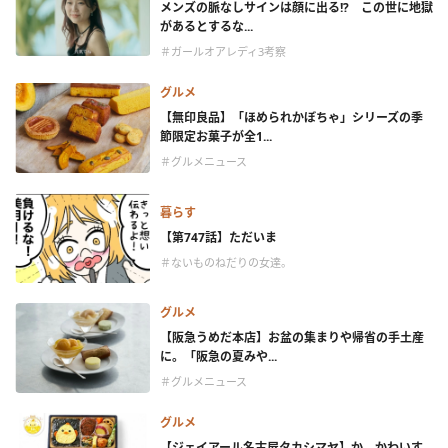
メンズの脈なしサインは顔に出る!? この世に地獄
があるとするな...
＃ガールオアレディ3考察
グルメ
【無印良品】「ほめられかぼちゃ」シリーズの季
節限定お菓子が全1...
＃グルメニュース
暮らす
【第747話】ただいま
＃ないものねだりの女達。
グルメ
【阪急うめだ本店】お盆の集まりや帰省の手土産
に。「阪急の夏みや...
＃グルメニュース
グルメ
【ジェイアール名古屋タカシマヤ】か、かわいす