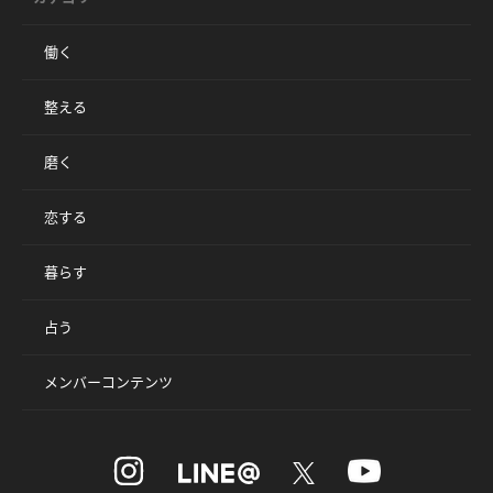
働く
整える
磨く
恋する
暮らす
占う
メンバーコンテンツ