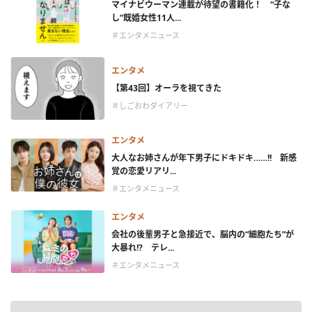
マイナビウーマン連載が待望の書籍化！ “子な
し”既婚女性11人...
＃エンタメニュース
エンタメ
【第43回】オーラを視てきた
＃しごおわダイアリー
エンタメ
大人なお姉さんが年下男子にドキドキ……!! 新感
覚の恋愛リアリ...
＃エンタメニュース
エンタメ
会社の後輩男子と急接近で、脳内の“細胞たち”が
大暴れ!? テレ...
＃エンタメニュース