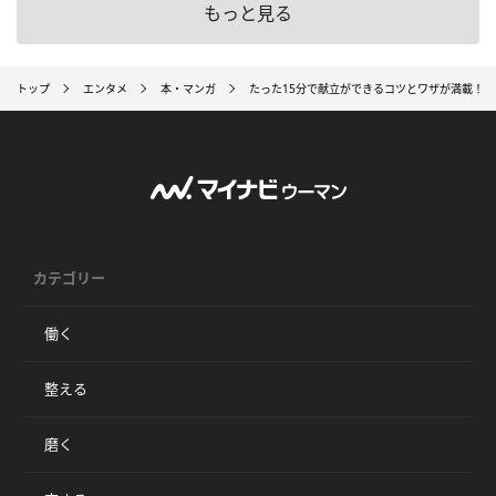
もっと見る
トップ
エンタメ
本・マンガ
たった15分で献立ができるコツとワザが満載！ 
カテゴリー
働く
整える
磨く