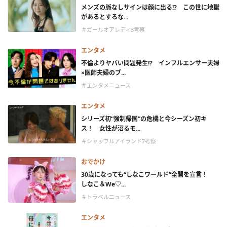
メンズの脈なしサインは顔に出る!? この世に地獄
があるとするな...
＃ガールオアレディ3考察
エンタメ
不倫よりヤバい問題発生!? インフルエンサー夫婦
×医師夫婦のブ...
＃エンタメニュース
エンタメ
シリーズ初“強制帰国”の危機と今シーズン初キ
ス！ 女性が沼るモ...
＃シャッフルアイランド7考察
おでかけ
30歳になっても“しなこワールド”全開を宣言！
しなこ＆We♡...
＃トラベルニュース
エンタメ