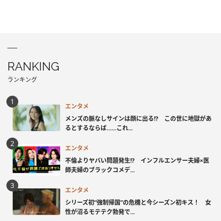
RANKING
ランキング
エンタメ
メンズの脈なしサインは顔に出る!? この世に地獄があ
るとするならば……これ...
エンタメ
不倫よりヤバい問題発生!? インフルエンサー夫婦×医
師夫婦のブラックコメデ...
エンタメ
シリーズ初“強制帰国”の危機と今シーズン初キス！ 女
性が沼るモテテク勃発で...