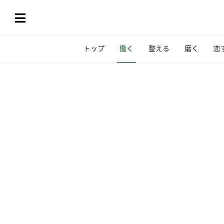
トップ
働く
整える
磨く
恋