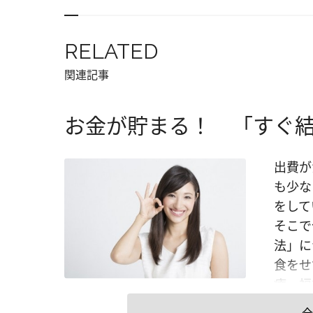
RELATED
関連記事
お金が貯まる！ 「すぐ結
出費が
も少な
をして
そこで
法」に
食をせ
療・福
ると食