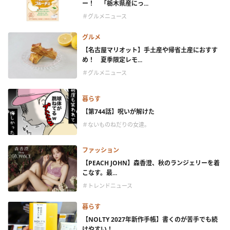
ー！ 「栃木県産にっ...
＃グルメニュース
グルメ
【名古屋マリオット】手土産や帰省土産におすす
め！ 夏季限定レモ...
＃グルメニュース
暮らす
【第744話】呪いが解けた
＃ないものねだりの女達。
ファッション
【PEACH JOHN】森香澄、秋のランジェリーを着
こなす。最...
＃トレンドニュース
暮らす
【NOLTY 2027年新作手帳】書くのが苦手でも続
けやすい！...