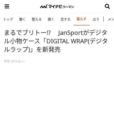
暮らす
トップ
働く
整える
磨く
恋する
占う
メ
まるでブリトー!? JanSportがデジタ
ル小物ケース「DIGITAL WRAP(デジタ
ルラップ)」を新発売
作成: 2015.06.11