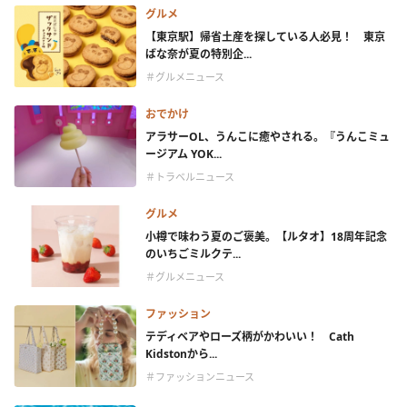
グルメ
【東京駅】帰省土産を探している人必見！ 東京
ばな奈が夏の特別企...
＃グルメニュース
おでかけ
アラサーOL、うんこに癒やされる。『うんこミュ
ージアム YOK...
＃トラベルニュース
グルメ
小樽で味わう夏のご褒美。【ルタオ】18周年記念
のいちごミルクテ...
＃グルメニュース
ファッション
テディベアやローズ柄がかわいい！ Cath
Kidstonから...
＃ファッションニュース