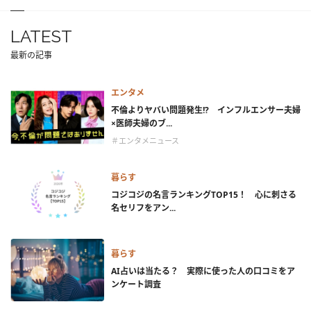
LATEST
最新の記事
エンタメ
不倫よりヤバい問題発生!? インフルエンサー夫婦
×医師夫婦のブ...
＃エンタメニュース
暮らす
コジコジの名言ランキングTOP15！ 心に刺さる
名セリフをアン...
暮らす
AI占いは当たる？ 実際に使った人の口コミをア
ンケート調査