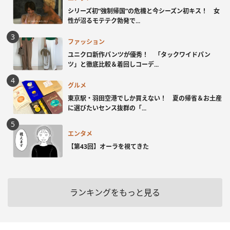
シリーズ初“強制帰国”の危機と今シーズン初キス！ 女
性が沼るモテテク勃発で...
ファッション
ユニクロ新作パンツが優秀！ 「タックワイドパン
ツ」と徹底比較＆着回しコーデ...
グルメ
東京駅・羽田空港でしか買えない！ 夏の帰省＆お土産
に選びたいセンス抜群の「...
エンタメ
【第43回】オーラを視てきた
ランキングをもっと見る