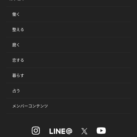
働く
整える
磨く
恋する
暮らす
占う
メンバーコンテンツ