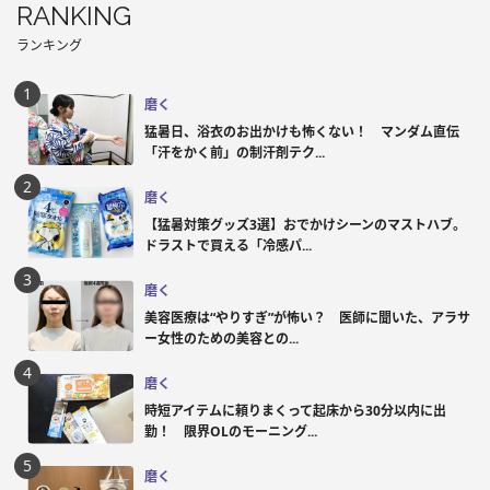
RANKING
ランキング
磨く
猛暑日、浴衣のお出かけも怖くない！ マンダム直伝
「汗をかく前」の制汗剤テク...
磨く
【猛暑対策グッズ3選】おでかけシーンのマストハブ。
ドラストで買える「冷感パ...
磨く
美容医療は“やりすぎ”が怖い？ 医師に聞いた、アラサ
ー女性のための美容との...
磨く
時短アイテムに頼りまくって起床から30分以内に出
勤！ 限界OLのモーニング...
磨く