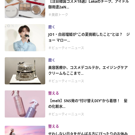
【注目韓国コスメ18選】Lakaのチーク、アイドル
御用達2aN...
＃美欲トーク
磨く
JO1・白岩瑠姫が“この夏挑戦したこと”とは？ ジ
ョー マロー...
＃ビューティーニュース
磨く
美容医療か、コスメデコルテか。エイジングケア
クリームもここまで...
＃ビューティーニュース
整える
【melt】SNS発の“付け替えDIY”から着想！ 髪
の化粧水...
＃ビューティーニュース
整える
せわしない日々をがんばる方にぴったりのお休み