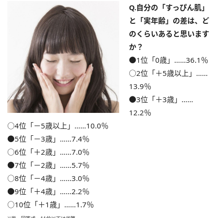
Q.自分の「すっぴん肌」
と「実年齢」の差は、ど
のくらいあると思います
か？
●1位「0歳」……36.1％
○2位「＋5歳以上」……
13.9％
●3位「＋3歳」……
12.2％
○4位「－5歳以上」……10.0％
●5位「－3歳」……7.4％
○6位「＋2歳」……7.0％
●7位「－2歳」……5.7％
○8位「－4歳」……3.0％
●9位「＋4歳」……2.2％
○10位「＋1歳」……1.7％