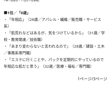
※単一回答式・11位以下は省略。
■1位／「0歳」
・「年相応」（28歳／アパレル・繊維／販売職・サービス
系）
・「肌荒れなどはあるが、気をつけているから」（31歳／学
校・教育関連／技術職）
・「あまり変わらないと言われるので」（28歳／建設・土木
／事務系専門職）
・「エステに行くことや、パックを定期的にやっているので
年相応な肌だと思う」（32歳／医療・福祉／専門職）
1ページ/3ページ