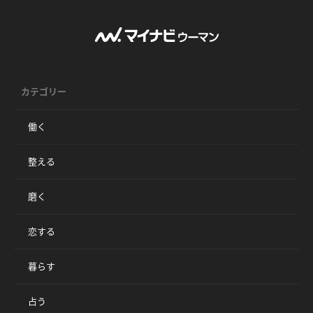
カテゴリー
働く
整える
磨く
恋する
暮らす
占う