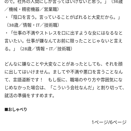
ので。社外の人間にしか言ってはいけないと思う。」（36歳
／機械・精密機器／営業職）
・「陰口を言う。言っていることがばれると大変だから。」
（38歳／情報・IT／技術職）
・「仕事の不満やストレスを口に出すような女にはなるなと
言いたい。仕事が嫌なんてお前に限ったことじゃないと言え
る。」（28歳／情報・IT／技術職）
どんなに嫌なことや大変なことがあったとしても、それを顔
に出してはいけません。ましてや不満や悪口を言うことなん
て、言語道断です！ もし仮に、職場のやり方や雰囲気にな
じめなかった場合は、「こういう会社なんだ」と割り切って、
就活の準備をすすめます。
■おしゃべり
1ページ/6ページ