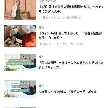
ファッション
【8月】暑すぎる日の通勤服問題を解決。一枚でサ
マになる“大人の...
#今日もちゃんとしたい私の通勤服
働く
【ジャンル別】買ってよかった！ 読者＆編集部
が選ぶ「QOL爆上...
【特集】夏を、軽やかに、おしゃれに。
働く
「私には無理」を抜け出した30歳がAIと見つけた
新しいキャリア...
働く
AIが私にくれたのは、「最初の一歩」だった