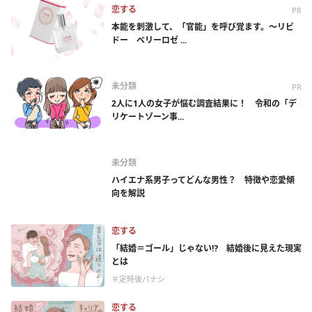
恋する
PR
本能を刺激して、「官能」を呼び覚ます。～リビ
ドー ベリーロゼ ...
未分類
PR
2人に1人の女子が悩む調査結果に！ 令和の「デ
リケートゾーン事...
未分類
ハイエナ系男子ってどんな男性？ 特徴や恋愛傾
向を解説
恋する
「結婚＝ゴール」じゃない⁉ 結婚後に見えた現実
とは
＃定時後バナシ
恋する