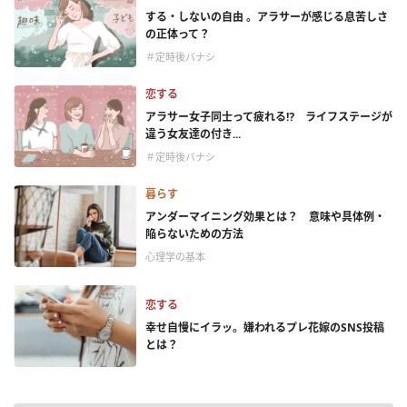
する・しないの自由 。アラサーが感じる息苦しさ
の正体って？
＃定時後バナシ
恋する
アラサー女子同士って疲れる⁉ ライフステージが
違う女友達の付き...
＃定時後バナシ
暮らす
アンダーマイニング効果とは？ 意味や具体例・
陥らないための方法
心理学の基本
恋する
幸せ自慢にイラッ。嫌われるプレ花嫁のSNS投稿
とは？