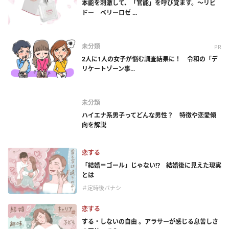
本能を刺激して、「官能」を呼び覚ます。～リビ
ドー ベリーロゼ ...
未分類
PR
2人に1人の女子が悩む調査結果に！ 令和の「デ
リケートゾーン事...
未分類
ハイエナ系男子ってどんな男性？ 特徴や恋愛傾
向を解説
恋する
「結婚＝ゴール」じゃない⁉ 結婚後に見えた現実
とは
＃定時後バナシ
恋する
する・しないの自由 。アラサーが感じる息苦しさ