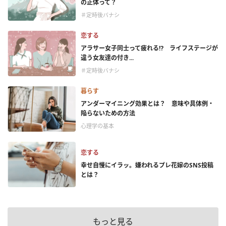
の正体って？
＃定時後バナシ
恋する
アラサー女子同士って疲れる⁉ ライフステージが
違う女友達の付き...
＃定時後バナシ
暮らす
アンダーマイニング効果とは？ 意味や具体例・
陥らないための方法
心理学の基本
恋する
幸せ自慢にイラッ。嫌われるプレ花嫁のSNS投稿
とは？
もっと見る