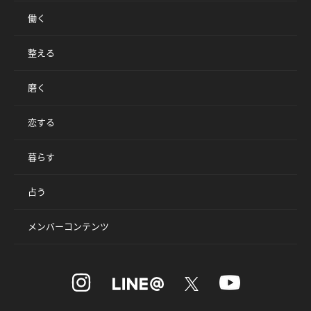
働く
整える
磨く
恋する
暮らす
占う
メンバーコンテンツ