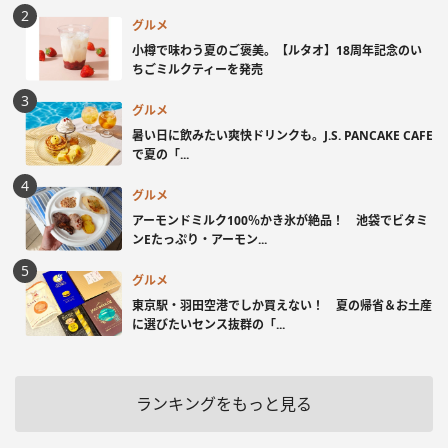
グルメ
小樽で味わう夏のご褒美。【ルタオ】18周年記念のい
ちごミルクティーを発売
グルメ
暑い日に飲みたい爽快ドリンクも。J.S. PANCAKE CAFE
で夏の「...
グルメ
アーモンドミルク100％かき氷が絶品！ 池袋でビタミ
ンEたっぷり・アーモン...
グルメ
東京駅・羽田空港でしか買えない！ 夏の帰省＆お土産
に選びたいセンス抜群の「...
ランキングをもっと見る