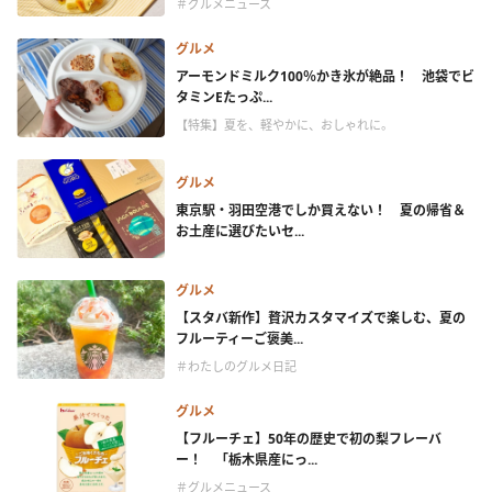
＃グルメニュース
グルメ
アーモンドミルク100％かき氷が絶品！ 池袋でビ
タミンEたっぷ...
【特集】夏を、軽やかに、おしゃれに。
グルメ
東京駅・羽田空港でしか買えない！ 夏の帰省＆
お土産に選びたいセ...
グルメ
【スタバ新作】贅沢カスタマイズで楽しむ、夏の
フルーティーご褒美...
＃わたしのグルメ日記
グルメ
【フルーチェ】50年の歴史で初の梨フレーバ
ー！ 「栃木県産にっ...
＃グルメニュース