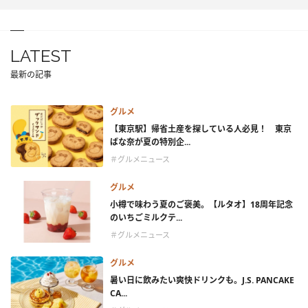
LATEST
最新の記事
グルメ
【東京駅】帰省土産を探している人必見！ 東京
ばな奈が夏の特別企...
＃グルメニュース
グルメ
小樽で味わう夏のご褒美。【ルタオ】18周年記念
のいちごミルクテ...
＃グルメニュース
グルメ
暑い日に飲みたい爽快ドリンクも。J.S. PANCAKE
CA...