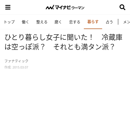
暮らす
トップ
働く
整える
磨く
恋する
占う
メ
ひとり暮らし女子に聞いた！ 冷蔵庫
は空っぽ派？ それとも満タン派？
ファナティック
作成: 2015.03.07