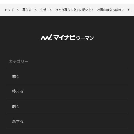
トップ
暮らす
生活
ひとり暮らし女子に聞いた！ 冷蔵庫は空っぽ派？ それ
カテゴリー
働く
整える
磨く
恋する