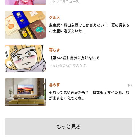
＃トラベルニュース
グルメ
東京駅・羽田空港でしか買えない！ 夏の帰省＆
お土産に選びたいセ...
暮らす
【第745話】自分に負けないで
＃ないものねだりの女達。
暮らす
PR
それって思い込みかも？ 機能もデザインも、わ
がままを叶えてくれ...
もっと見る