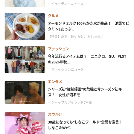
＃ビューティーニュース
グルメ
アーモンドミルク100％かき氷が絶品！ 池袋でビ
タミンEたっぷ...
【特集】夏を、軽やかに、おしゃれに。
ファッション
今年流行るアイテムは？ ユニクロ、GU、PLST
の2026年秋...
＃ファッションニュース
エンタメ
シリーズ初“強制帰国”の危機と今シーズン初キ
ス！ 女性が沼るモ...
＃シャッフルアイランド7考察
おでかけ
30歳になっても“しなこワールド”全開を宣言！
しなこ＆We♡...