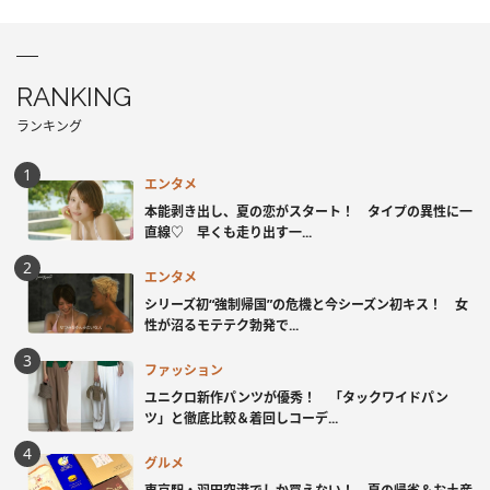
RANKING
ランキング
エンタメ
本能剥き出し、夏の恋がスタート！ タイプの異性に一
直線♡ 早くも走り出す一...
エンタメ
シリーズ初“強制帰国”の危機と今シーズン初キス！ 女
性が沼るモテテク勃発で...
ファッション
ユニクロ新作パンツが優秀！ 「タックワイドパン
ツ」と徹底比較＆着回しコーデ...
グルメ