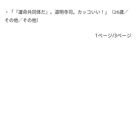
・「『運命共同体だ』。道明寺司。カッコいい！」（26歳／
その他／その他）
1ページ/3ページ