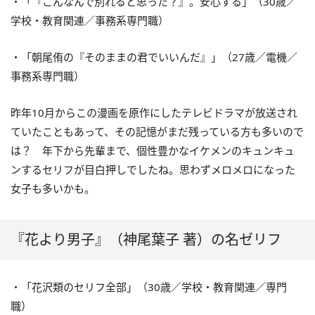
・「『こんなんで別れると思った？』。安心する」（30歳／
学校・教育関連／事務系専門職）
・「朝尾侑の『そのままの君でいいんだ』」（27歳／電機／
事務系専門職）
昨年10月からこの漫画を原作にしたテレビドラマが放送され
ていたこともあって、その記憶がまだ残っている方も多いので
は？ 年下から先輩まで、個性豊かなイケメンのキュンキュ
ンするセリフが目白押しでしたね。思わずメロメロになった
女子も多いかも。
『花より男子』（神尾葉子 著）の名ゼリフ
・「花沢類のセリフ全部」（30歳／学校・教育関連／専門
職）