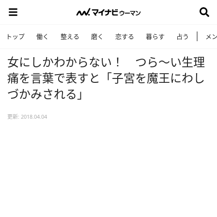
トップ
働く
整える
磨く
恋する
暮らす
占う
メ
女にしかわからない！ つら～い生理
痛を言葉で表すと「子宮を魔王にわし
づかみされる」
更新: 2018.04.04