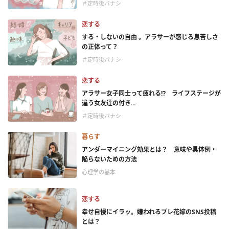
＃定時後バナシ
恋する
する・しないの自由 。アラサーが感じる息苦しさ
の正体って？
＃定時後バナシ
恋する
アラサー女子同士って疲れる⁉ ライフステージが
違う女友達の付き...
＃定時後バナシ
暮らす
アンダーマイニング効果とは？ 意味や具体例・
陥らないための方法
心理学の基本
恋する
幸せ自慢にイラッ。嫌われるプレ花嫁のSNS投稿
とは？