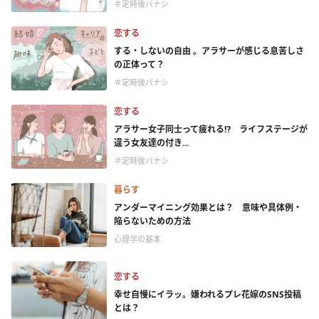
＃定時後バナシ
恋する
する・しないの自由 。アラサーが感じる息苦しさ
の正体って？
＃定時後バナシ
恋する
アラサー女子同士って疲れる⁉ ライフステージが
違う女友達の付き...
＃定時後バナシ
暮らす
アンダーマイニング効果とは？ 意味や具体例・
陥らないための方法
心理学の基本
恋する
幸せ自慢にイラッ。嫌われるプレ花嫁のSNS投稿
とは？