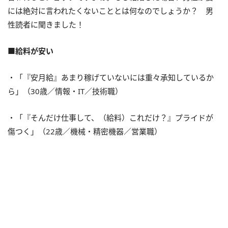
には絶対に言われたくないこととは何なのでしょうか？ 男
性読者に聞きました！
■給料が安い
・「『安月給』あまり稼げていないには重々承知しているか
ら」（30歳／情報・IT／技術職）
・「『そんだけ仕事して、（給料）これだけ？』プライドが
傷つく」（22歳／機械・精密機器／営業職）