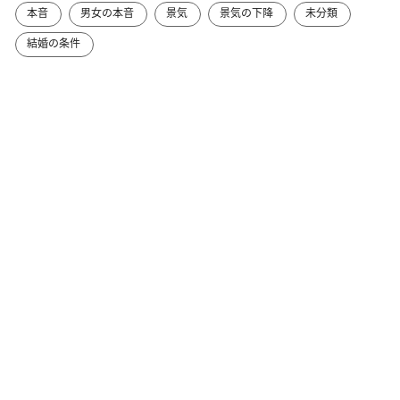
本音
男女の本音
景気
景気の下降
未分類
結婚の条件