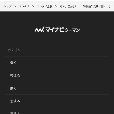
トップ
エンタメ
エンタメ全般
あぁ、懐かしい！ 30代前半女子に聞く「学生
カテゴリー
働く
整える
磨く
恋する
暮らす