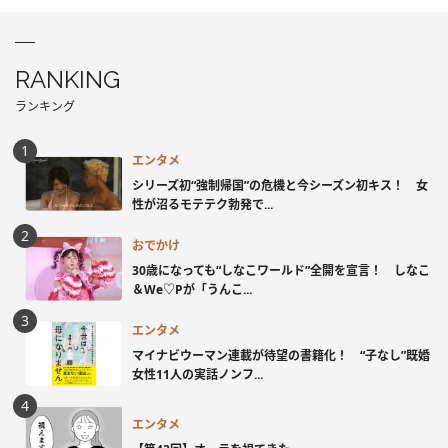
RANKING
ランキング
エンタメ
シリーズ初“強制帰国”の危機と今シーズン初キス！ 女
性が沼るモテテク勃発で...
おでかけ
30歳になっても“しなこワールド”全開を宣言！ しなこ
＆We♡Pが「うんこ...
エンタメ
マイナビウーマン連載が待望の書籍化！ “子なし”既婚
女性11人の実話ノンフ...
エンタメ