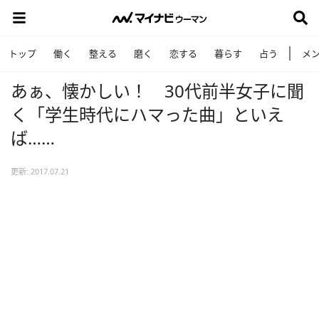
トップ
働く
整える
磨く
恋する
暮らす
占う
メ
あぁ、懐かしい！ 30代前半女子に聞
く「学生時代にハマった曲」といえ
ば……
更新: 2017.07.21