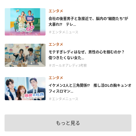
エンタメ
会社の後輩男子と急接近で、脳内の“細胞たち”が
大暴れ!? テレ...
＃エンタメニュース
エンタメ
モテすぎレディはなぜ、男性の心を掴むのか？
傷つきたくない女た...
＃ガールオアレディ3考察
エンタメ
イケメン2人と三角関係!? 推し活OLの胸キュンオ
フィスロマン...
＃エンタメニュース
もっと見る