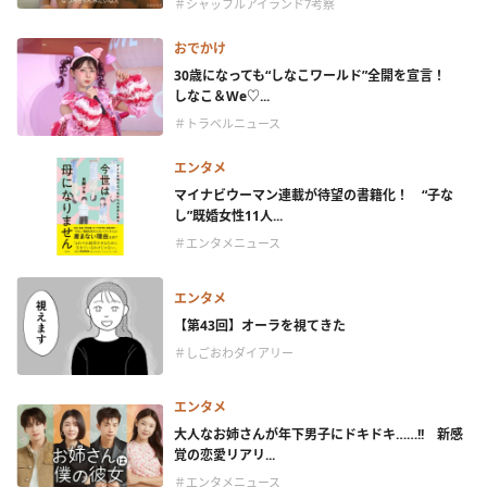
＃シャッフルアイランド7考察
おでかけ
30歳になっても“しなこワールド”全開を宣言！
しなこ＆We♡...
＃トラベルニュース
エンタメ
マイナビウーマン連載が待望の書籍化！ “子な
し”既婚女性11人...
＃エンタメニュース
エンタメ
【第43回】オーラを視てきた
＃しごおわダイアリー
エンタメ
大人なお姉さんが年下男子にドキドキ……!! 新感
覚の恋愛リアリ...
＃エンタメニュース