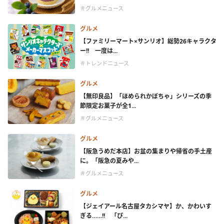
＃グルメニュース
グルメ
【ファミリーマート×サンリオ】総勢26キャラクタ
ー!! 一度は...
＃トレンドニュース
グルメ
【無印良品】「ほめられかぼちゃ」シリーズの季
節限定お菓子が全1...
＃グルメニュース
グルメ
【阪急うめだ本店】お盆の集まりや帰省の手土産
に。「阪急の夏みや...
＃グルメニュース
グルメ
【ジェイアール名古屋タカシマヤ】か、かわいす
ぎる……!! 「ぴ...