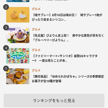
グルメ
【鳩サブレー】8月10日は鳩の日！ 鳩サブレー1枚が
ぴったり収まるシリコン...
グルメ
【名古屋】ぴよりん史上初！ 爽やかな紫色が目を引く
「ブルーベリーぴよりん」...
グルメ
【ファミリーマート×サンリオ】総勢26キャラクタ
ー!! 一度は見たことがあ...
グルメ
【無印良品】「ほめられかぼちゃ」シリーズの季節限定
お菓子が全10種が登場
ランキングをもっと見る