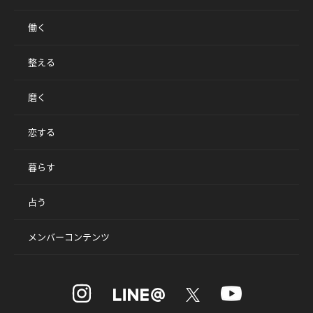
働く
整える
磨く
恋する
暮らす
占う
メンバーコンテンツ