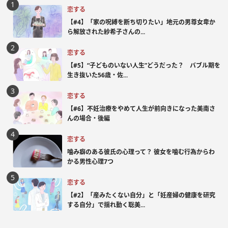
恋する
【#4】「家の呪縛を断ち切りたい」地元の男尊女卑か
ら解放された紗希子さんの...
恋する
【#5】“子どものいない人生”どうだった？ バブル期を
生き抜いた56歳・佐...
恋する
【#6】不妊治療をやめて人生が前向きになった美南さ
んの場合・後編
恋する
噛み癖のある彼氏の心理って？ 彼女を噛む行為からわ
かる男性心理7つ
恋する
【#2】「産みたくない自分」と「妊産婦の健康を研究
する自分」で揺れ動く聡美...