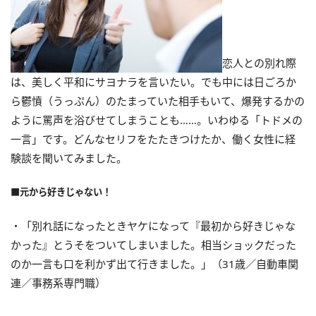
恋人との別れ際
は、美しく平和にサヨナラを言いたい。でも中には日ごろか
ら鬱憤（うっぷん）のたまっていた相手もいて、爆発するかの
ように罵声を浴びせてしまうことも……。いわゆる「トドメの
一言」です。どんなセリフをたたきつけたか、働く女性に経
験談を聞いてみました。
■元から好きじゃない！
・「別れ話になったときヤケになって『最初から好きじゃな
かった』とうそをついてしまいました。相当ショックだった
のか一言も口を利かず出て行きました。」（31歳／自動車関
連／事務系専門職）