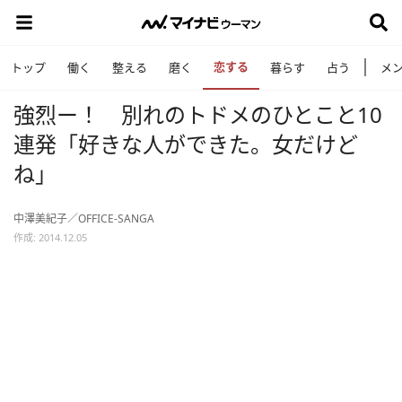
恋する
トップ
働く
整える
磨く
暮らす
占う
メ
強烈ー！ 別れのトドメのひとこと10
連発「好きな人ができた。女だけど
ね」
中澤美紀子／OFFICE-SANGA
作成: 2014.12.05