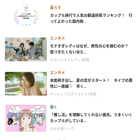
暮らす
カップル旅行で人気の都道府県ランキング！ 行
ってよかった国内旅...
エンタメ
モテすぎレディはなぜ、男性の心を掴むのか？
傷つきたくない女た...
＃ガールオアレディ3考察
エンタメ
本能剥き出し、夏の恋がスタート！ タイプの異
性に一直線♡ 早く...
＃シャッフルアイランド7考察
働く
「推し活」を理解してくれない彼氏。うまくいく
カップルがしている...
＃お仕事ハック