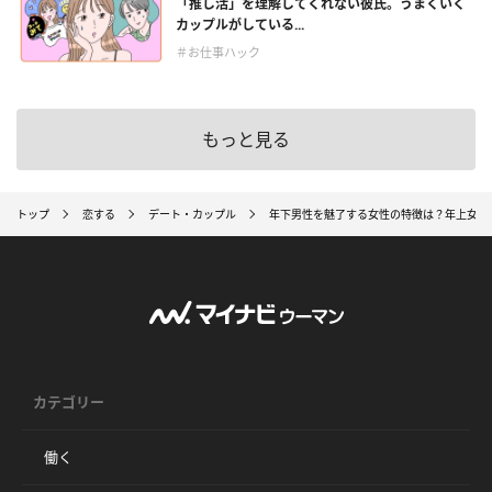
「推し活」を理解してくれない彼氏。うまくいく
カップルがしている...
＃お仕事ハック
もっと見る
トップ
恋する
デート・カップル
年下男性を魅了する女性の特徴は？年上女性
カテゴリー
働く