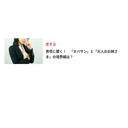
恋する
男性に聞く！ 「オバサン」と「大人のお姉さ
ま」の境界線は？