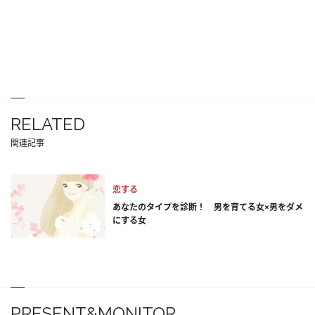
RELATED
関連記事
恋する
あなたのタイプを診断！ 男を育てる女×男をダメ
にする女
PRESENT&MONITOR