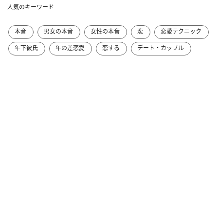
人気のキーワード
本音
男女の本音
女性の本音
恋
恋愛テクニック
年下彼氏
年の差恋愛
恋する
デート・カップル