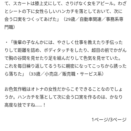
て、スカートは膝上丈にして、さりげなく女をアピール。わざ
とシートの下に女性らしいハンカチを落としておいて、次に
会う口実をつくってあげた」（29歳／自動車関連／事務系専
門職）
・「後輩の子なんかには、やさしく仕事を教えたり手伝った
りして距離を詰め、ボディタッチをしたり、超目の前でかがん
で胸の谷間を見せたり足を組んだりして色気を見せていた。
これを毎日繰り返してるうちに親密になってこっちから誘った
ら落ちた」（33歳／小売店／販売職・サービス系）
お色気作戦はオトナの女性だからこそできることなのでしょ
うか。ハンカチを落として次に会う口実を作るのは、かなり
高度な技ですね……！
1ページ/3ページ