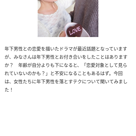
年下男性との恋愛を描いたドラマが最近話題となっています
が、みなさんは年下男性とお付き合いをしたことはあります
か？ 年齢が自分よりも下になると、「恋愛対象として見ら
れていないのかも？」と不安になることもあるはず。今回
は、女性たちに年下男性を落とすテクについて聞いてみまし
た！