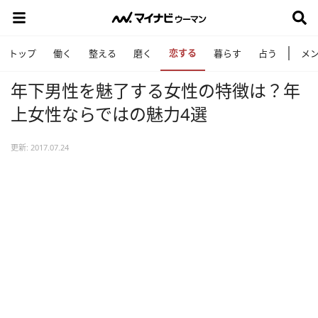
恋する
トップ
働く
整える
磨く
暮らす
占う
メ
年下男性を魅了する女性の特徴は？年
上女性ならではの魅力4選
更新: 2017.07.24