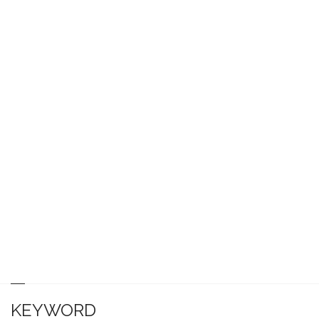
KEYWORD