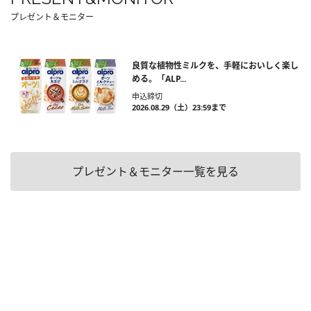
プレゼント＆モニター
良質な植物性ミルクを、手軽においしく楽し
める。「ALP...
申込締切
2026.08.29（土）23:59まで
プレゼント＆モニター一覧を見る