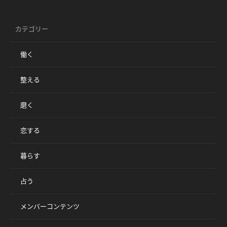
カテゴリー
働く
整える
磨く
恋する
暮らす
占う
メンバーコンテンツ