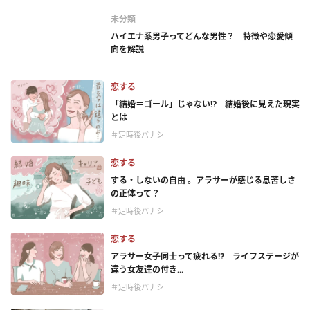
未分類
ハイエナ系男子ってどんな男性？ 特徴や恋愛傾
向を解説
恋する
「結婚＝ゴール」じゃない⁉ 結婚後に見えた現実
とは
＃定時後バナシ
恋する
する・しないの自由 。アラサーが感じる息苦しさ
の正体って？
＃定時後バナシ
恋する
アラサー女子同士って疲れる⁉ ライフステージが
違う女友達の付き...
＃定時後バナシ